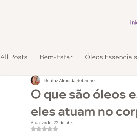
Ini
All Posts
Bem-Estar
Óleos Essenciai
Beatriz Almeida Sobrinho
O que são óleos 
eles atuam no co
Atualizado:
22 de abr.
Avaliado com NaN de 5 estrelas.