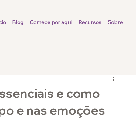
cio
Blog
Começe por aqui
Recursos
Sobre
s
essenciais e como
rpo e nas emoções