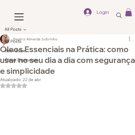
Login
All Posts
Beatriz Almeida Sobrinho
All Posts
Óleos Essenciais na Prática: como
Bem-Estar
usar no seu dia a dia com segurança
Óleos Essenciais
e simplicidade
Atualizado:
22 de abr.
Avaliado com NaN de 5 estrelas.