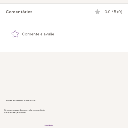
Comentários
0.0 / 5 (0)
Comente e avalie
Aromaterapia e Emoções: como os aromas
influenciam o que você sente
Aromaterapia para sentir, aprender e cuidar.
Um espaço para quem busca bem-estar com consciência,
aromas e presença no dia a dia.
Links Rápidos